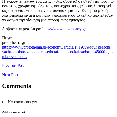
Η εναλλαγή γήινων χρωμάτων (στις σουίτες) σε σχέση με τους πιο
έντονους χρωματισμούς στους κοινόχρηστους χώρους λειτουργεί
ως κρεσέντο εντυπώσεων και συναισθημάτων. Και η πιο μικρή
λεπτομέρεια είναι μελετημένη προκειμένου το τελικό αποτέλεσμα
να αφήνει την αίσθηση μια απρόσμενης εμπειρίας.
Διαβάστε περισσότερα:
https://www.newmoney.gr
Πηγή:
protothema.gr
https://www.protothema.gr/economy/article/1719779/four-seasons-
yacht-to-ploto-xenodoheio-erhetai-mukono-kai-sadorini-45000-gia-
mia-evdomada/
Previous Post
Next Post
Comments
No comments yet.
Add a comment