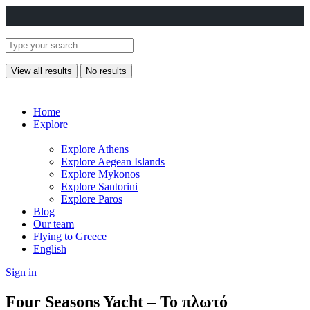
View all results
No results
Home
Explore
Explore Athens
Explore Aegean Islands
Explore Mykonos
Explore Santorini
Explore Paros
Blog
Our team
Flying to Greece
English
Sign in
Four Seasons Yacht – To πλωτό