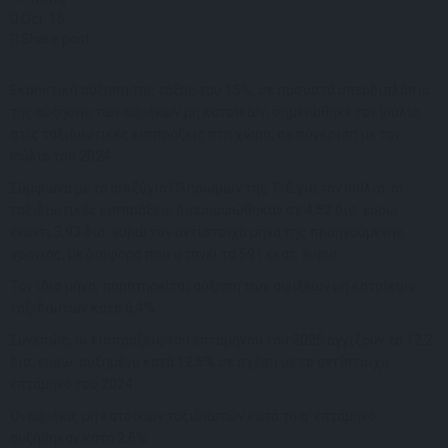
Oct
16
Share post
Εκρηκτική αύξηση της τάξης του 15%, σε ποσοστό υπερδιπλάσιο
της αύξησης των αφίξεων μη κατοίκων, σημειώθηκε τον Ιούλιο
στις ταξιδιωτικές εισπράξεις στη χώρα, σε σύγκριση με τον
Ιούλιο του 2024.
Σύμφωνα με το Ισοζύγιο Πληρωμών της ΤτΕ για τον Ιούλιο, οι
ταξιδιωτικές εισπράξεις διαμορφώθηκαν σε 4,52 δισ. ευρώ
έναντι 3,93 δισ. ευρώ τον αντίστοιχο μήνα της προηγούμενης
χρονιάς, με διαφορά που φτάνει τα 591 εκατ. ευρώ.
Τον ίδιο μήνα, παρατηρείται αύξηση των αφίξεων μη κατοίκων
ταξιδιωτών κατά 6,4%.
Συνεπώς, οι εισπράξεις του επταμήνου του 2025 αγγίζουν τα 12,2
δισ. ευρώ, αυξημένα κατά 12,5% σε σχέση με το αντίστοιχο
επτάμηνο του 2024.
Οι αφίξεις μη κατοίκων ταξιδιωτών κατά το α’ επτάμηνο
αυξήθηκαν κατά 2,6%.