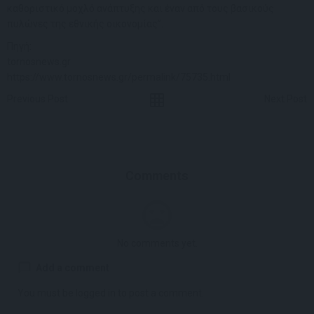
καθοριστικό μοχλό ανάπτυξης και έναν από τους βασικούς
πυλώνες της εθνικής οικονομίας”.
Πηγή:
tornosnews.gr
https://www.tornosnews.gr/permalink/75735.html
Previous Post
Next Post
Comments
No comments yet.
Add a comment
You must be
logged in
to post a comment.