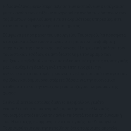
Η δυσανάλογα μεγαλύτερη αύξηση των εισπράξεων σε σύγκριση
με την άνοδο των αφίξεων συνηγορεί σε άνοδο των δαπανών των
ταξιδιωτών, οφειλούμενη είτε σε ακριβότερες υπηρεσίες, είτε
στον τουρισμό υψηλότερου εισοδήματος.
Σύμφωνα με non paper του υπουργείου Τουρισμού, “tα πρόσφατα
στοιχεία καταδεικνύουν σαφώς ότι η ποιοτική αναβάθμιση
υπερισχύει της ποσοτικής διεύρυνσης. Η σημαντική αύξηση των
τουριστικών εσόδων, σε αντιδιαστολή με τον αριθμό των
αφίξεων, επιβεβαιώνει την αποτελεσματικότητα της στρατηγικής
μας. Η αυξημένη δαπάνη ανά επισκέπτη ενισχύει την
ανθεκτικότητα του τομέα, μειώνει την εξάρτηση από τον όγκο των
αφίξεων και δημιουργεί στέρεες βάσεις για την οικονομική
σταθερότητα και την ενίσχυση του ισοζυγίου πληρωμών της
χώρας.
Σε ένα ιδιαίτερα ασταθές διεθνές περιβάλλον, γεμάτο
γεωπολιτικές και οικονομικές προκλήσεις, ο ελληνικός
τουρισμός αποδεικνύει την ανθεκτικότητά του και τη δυναμική
του. Η επιτυχής εφαρμογή της στρατηγικής του Υπουργείου
Τουρισμού ενισχύει την πεποίθηση ότι ο τουρισμός αποτελεί