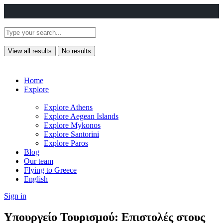
View all results
No results
Home
Explore
Explore Athens
Explore Aegean Islands
Explore Mykonos
Explore Santorini
Explore Paros
Blog
Our team
Flying to Greece
English
Sign in
Υπουργείο Τουρισμού: Επιστολές στους