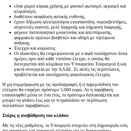
είναι χώροι κύριας χρήσης με φυσικό φωτισμό, αερισμό και
κλιματισμό,
διαθέτουν ασφάλιση αστικής ευθύνης,
έχουν δήλωση ηλεκτρολόγου εγκαταστάτη, πυροσβεστήρες,
ανιχνευτές καπνού, ρελέ διαρροής και σήμανση διαφυγής,
φέρουν πιστοποιητικό μυοκτονίας και απεντόμωσης,
φαρμακείο πρώτων βοηθειών και οδηγό με τηλέφωνα
ανάγκης.
Έλεγχοι και κυρώσεις
Οι ιδιοκτήτες θα ενημερώνονται με e-mail τουλάχιστον δέκα
ημέρες πριν από κάθε επιτόπιο έλεγχο, ο οποίος θα
διενεργείται από κλιμάκια του Υπουργείου Τουρισμού ή και
μικτά συνεργεία με την ΑΑΔΕ. Σε αυτές τις περιπτώσεις
προβλέπεται και ταυτόχρονος φορολογικός έλεγχος.
Η μη συμμόρφωση με τις προδιαγραφές ή η παρεμπόδιση του
ελέγχου θα επιφέρει πρόστιμο 5.000 ευρώ. Αν η παράβαση
επαναληφθεί μέσα σε ένα έτος, το πρόστιμο διπλασιάζεται και
μπορεί να φτάσει έως και το τετραπλάσιο σε περίπτωση
πολλαπλών παραβάσεων.
Στόχος η αναβάθμιση του κλάδου
Με τις νέες ρυθμίσεις, το Υπουργείο στοχεύει στη δημιουργία ενός
πιο ασφαλούς και ποιοτικού πλαισίου για τις βραχυχρόνιες