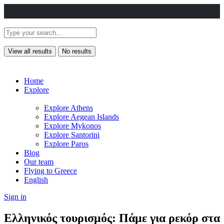
View all results
No results
Home
Explore
Explore Athens
Explore Aegean Islands
Explore Mykonos
Explore Santorini
Explore Paros
Blog
Our team
Flying to Greece
English
Sign in
Ελληνικός τουρισμός: Πάμε για ρεκόρ στα