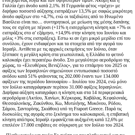
ενδεχομένως λόγω και των υψηλότερων τιμών. Ακόμη και η
Γαλλία έχει άνοδο κατά 2,1%. Η Γερμανία φέτος «τρέχει» με
διψήφιο ποσοστό αύξησης εισπράξεων 13,5% με σαφώς μικρότερη
άνοδο αφίξεων στο +4,7%, ενώ οι ταξιδιώτες από το Ηνωμένο
Βασίλειο είναι πιο… συντηρητικοί, με μείωση της μέσης δαπάνης
τους σε σχέση με πέρυσι (+11% η εισερχόμενη κίνηση και +7% οι
εισπράξεις στο α’ εξάμηνο, +14,9% στην κίνηση του Ιουνίου και
μόλις +3% στις εισπράξεις). Εστω κι αν έχει μικρό μερίδιο επί του
συνόλου, έχουν ενδιαφέρον και τα στοιχεία από την αγορά του
Ισραήλ. Αντίθετα με τις αρχικές εκτιμήσεις τον Ιούνιο, όταν
ξέσπασε η μεγάλη κρίση στα γεωπολιτικά, η Ελλάδα το φετινό
καλοκαίρι έχει περαιτέρω άνοδο. Στο μεγαλύτερο αεροδρόμιο της
χώρας, το «Ελευθέριος Βενιζέλος», για το επτάμηνο του 2025 οι
αφίξεις των Ισραηλινών σημειώνουν εντυπωσιακό ποσοστό
ανόδου κατά 51% φτάνοντας τις 202.000 έναντι των 134.000
αφίξεων της περιόδου Ιανουαρίου – Ιουλίου του 2024, ενώ μόνο
τον Ιούλιο καταγράφηκαν περίπου 31.000 αφίξεις Ισραηλινών.
Διψήφια αύξηση καταγράφει η κίνηση και στα 14 περιφερειακά
αεροδρόμια (Ακτίου, Χανίων, Κέρκυρας, Καβάλας, Κεφαλονιάς,
Θεσσαλονίκης, Ζακύνθου, Κω, Μυτιλήνης, Μυκόνου, Ρόδου,
Σάµου, Σαντορίνης, Σκιάθου) υπό τη Fraport Greece. Παρά τις
δυσκολίες της αγοράς στο ξεκίνημα του καλοκαιριού, η επιβατική
κίνηση από/προς Ισραήλ εμφανίζεται αυξημένη κατά 12,6% με
επιπλέον 17.000 επιβάτες σε σύγκριση με τον Ιούλιο του 2024.