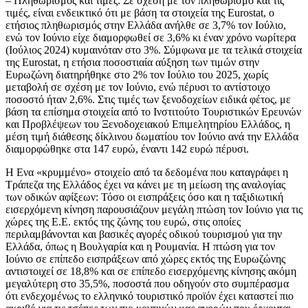
– Πληθωρισμός και τιμές: Σε σχέση με τον πληθωρισμό και τις
τιμές, είναι ενδεικτικό ότι με βάση τα στοιχεία της Eurostat, o
ετήσιος πληθωρισμός στην Ελλάδα ανήλθε σε 3,7% τον Ιούλιο,
ενώ τον Ιούνιο είχε διαμορφωθεί σε 3,6% κι έναν χρόνο νωρίτερα
(Ιούλιος 2024) κυμαινόταν στο 3%. Σύμφωνα με τα τελικά στοιχεία
της Eurostat, η ετήσια ποσοστιαία αύξηση των τιμών στην
Ευρωζώνη διατηρήθηκε στο 2% τον Ιούλιο του 2025, χωρίς
μεταβολή σε σχέση με τον Ιούνιο, ενώ πέρυσι το αντίστοιχο
ποσοστό ήταν 2,6%. Στις τιμές των ξενοδοχείων ειδικά φέτος, με
βάση τα επίσημα στοιχεία από το Ινστιτούτο Τουριστικών Ερευνών
και Προβλέψεων του Ξενοδοχειακού Επιμελητηρίου Ελλάδος, η
μέση τιμή διάθεσης δίκλινου δωματίου τον Ιούνιο ανά την Ελλάδα
διαμορφώθηκε στα 147 ευρώ, έναντι 142 ευρώ πέρυσι.
Η Ενα «κρυμμένο» στοιχείο από τα δεδομένα που καταγράφει η
Τράπεζα της Ελλάδος έχει να κάνει με τη μείωση της αναλογίας
των οδικών αφίξεων: Τόσο οι εισπράξεις όσο και η ταξιδιωτική
εισερχόμενη κίνηση παρουσιάζουν μεγάλη πτώση τον Ιούνιο για τις
χώρες της Ε.Ε. εκτός της ζώνης του ευρώ, στις οποίες
περιλαμβάνονται και βασικές αγορές οδικού τουρισμού για την
Ελλάδα, όπως η Βουλγαρία και η Ρουμανία. Η πτώση για τον
Ιούνιο σε επίπεδο εισπράξεων από χώρες εκτός της Ευρωζώνης
αντιστοιχεί σε 18,8% και σε επίπεδο εισερχόμενης κίνησης ακόμη
μεγαλύτερη στο 35,5%, ποσοστά που οδηγούν στο συμπέρασμα
ότι ενδεχομένως το ελληνικό τουριστικό προϊόν έχει καταστεί πιο