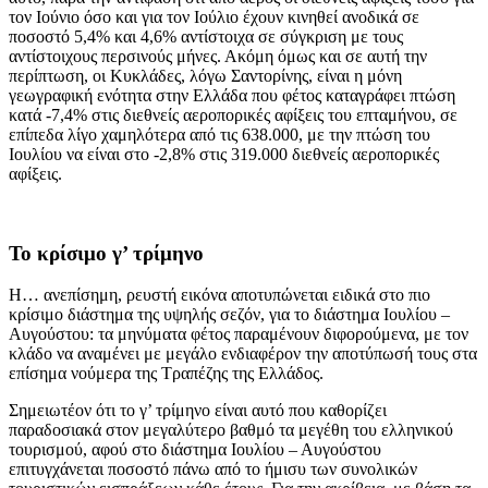
τον Ιούνιο όσο και για τον Ιούλιο έχουν κινηθεί ανοδικά σε
ποσοστό 5,4% και 4,6% αντίστοιχα σε σύγκριση με τους
αντίστοιχους περσινούς μήνες. Ακόμη όμως και σε αυτή την
περίπτωση, οι Κυκλάδες, λόγω Σαντορίνης, είναι η μόνη
γεωγραφική ενότητα στην Ελλάδα που φέτος καταγράφει πτώση
κατά -7,4% στις διεθνείς αεροπορικές αφίξεις του επταμήνου, σε
επίπεδα λίγο χαμηλότερα από τις 638.000, με την πτώση του
Ιουλίου να είναι στο -2,8% στις 319.000 διεθνείς αεροπορικές
αφίξεις.
Το κρίσιμο γ’ τρίμηνο
Η… ανεπίσημη, ρευστή εικόνα αποτυπώνεται ειδικά στο πιο
κρίσιμο διάστημα της υψηλής σεζόν, για το διάστημα Ιουλίου –
Αυγούστου: τα μηνύματα φέτος παραμένουν διφορούμενα, με τον
κλάδο να αναμένει με μεγάλο ενδιαφέρον την αποτύπωσή τους στα
επίσημα νούμερα της Τραπέζης της Ελλάδος.
Σημειωτέον ότι το γ’ τρίμηνο είναι αυτό που καθορίζει
παραδοσιακά στον μεγαλύτερο βαθμό τα μεγέθη του ελληνικού
τουρισμού, αφού στο διάστημα Ιουλίου – Αυγούστου
επιτυγχάνεται ποσοστό πάνω από το ήμισυ των συνολικών