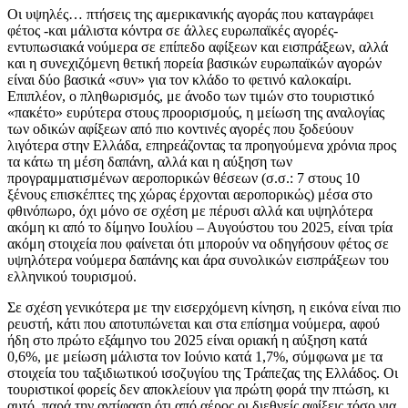
Οι υψηλές… πτήσεις της αμερικανικής αγοράς που καταγράφει
φέτος -και μάλιστα κόντρα σε άλλες ευρωπαϊκές αγορές-
εντυπωσιακά νούμερα σε επίπεδο αφίξεων και εισπράξεων, αλλά
και η συνεχιζόμενη θετική πορεία βασικών ευρωπαϊκών αγορών
είναι δύο βασικά «συν» για τον κλάδο το φετινό καλοκαίρι.
Επιπλέον, ο πληθωρισμός, με άνοδο των τιμών στο τουριστικό
«πακέτο» ευρύτερα στους προορισμούς, η μείωση της αναλογίας
των οδικών αφίξεων από πιο κοντινές αγορές που ξοδεύουν
λιγότερα στην Ελλάδα, επηρεάζοντας τα προηγούμενα χρόνια προς
τα κάτω τη μέση δαπάνη, αλλά και η αύξηση των
προγραμματισμένων αεροπορικών θέσεων (σ.σ.: 7 στους 10
ξένους επισκέπτες της χώρας έρχονται αεροπορικώς) μέσα στο
φθινόπωρο, όχι μόνο σε σχέση με πέρυσι αλλά και υψηλότερα
ακόμη κι από το δίμηνο Ιουλίου – Αυγούστου του 2025, είναι τρία
ακόμη στοιχεία που φαίνεται ότι μπορούν να οδηγήσουν φέτος σε
υψηλότερα νούμερα δαπάνης και άρα συνολικών εισπράξεων του
ελληνικού τουρισμού.
Σε σχέση γενικότερα με την εισερχόμενη κίνηση, η εικόνα είναι πιο
ρευστή, κάτι που αποτυπώνεται και στα επίσημα νούμερα, αφού
ήδη στο πρώτο εξάμηνο του 2025 είναι οριακή η αύξηση κατά
0,6%, με μείωση μάλιστα τον Ιούνιο κατά 1,7%, σύμφωνα με τα
στοιχεία του ταξιδιωτικού ισοζυγίου της Τράπεζας της Ελλάδος. Οι
τουριστικοί φορείς δεν αποκλείουν για πρώτη φορά την πτώση, κι
αυτό, παρά την αντίφαση ότι από αέρος οι διεθνείς αφίξεις τόσο για