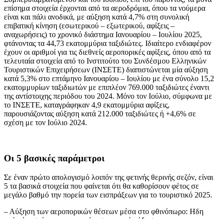
επίσημα στοιχεία έρχονται από τα αεροδρόμια, όπου τα νούμερα
είναι και πάλι ανοδικά, με αύξηση κατά 4,7% στη συνολική
επιβατική κίνηση (εσωτερικού – εξωτερικού, αφίξεις –
αναχωρήσεις) το χρονικό διάστημα Ιανουαρίου – Ιουλίου 2025,
φτάνοντας τα 44,73 εκατομμύρια ταξιδιώτες. Ιδιαίτερο ενδιαφέρον
έχουν οι αριθμοί για τις διεθνείς αεροπορικές αφίξεις, όπου από τα
τελευταία στοιχεία από το Ινστιτούτο του Συνδέσμου Ελληνικών
Τουριστικών Επιχειρήσεων (ΙΝΣΕΤΕ) διαπιστώνεται μία αύξηση
κατά 5,3% στο επτάμηνο Ιανουαρίου – Ιουλίου με ένα σύνολο 15,2
εκατομμυρίων ταξιδιωτών με επιπλέον 769.000 ταξιδιώτες έναντι
της αντίστοιχης περιόδου του 2024. Μόνο τον Ιούλιο, σύμφωνα με
το ΙΝΣΕΤΕ, καταγράφηκαν 4,9 εκατομμύρια αφίξεις,
παρουσιάζοντας αύξηση κατά 212.000 ταξιδιώτες ή +4,6% σε
σχέση με τον Ιούλιο 2024.
Οι 5 βασικές παράμετροι
Σε έναν πρώτο απολογισμό λοιπόν της φετινής θερινής σεζόν, είναι
5 τα βασικά στοιχεία που φαίνεται ότι θα καθορίσουν φέτος σε
μεγάλο βαθμό την πορεία των εισπράξεων για το τουριστικό 2025.
– Αύξηση των αεροπορικών θέσεων μέσα στο φθινόπωρο: Ηδη