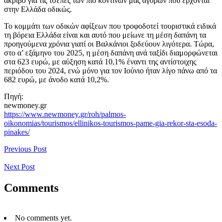
ακριβό για τις τσέπες των πιο κοντινών μας αγορών που έρχονται
στην Ελλάδα οδικώς.
Το κομμάτι των οδικών αφίξεων που τροφοδοτεί τουριστικά ειδικά
τη βόρεια Ελλάδα είναι και αυτό που μείωνε τη μέση δαπάνη τα
προηγούμενα χρόνια γιατί οι Βαλκάνιοι ξοδεύουν λιγότερα. Τώρα,
στο α’ εξάμηνο του 2025, η μέση δαπάνη ανά ταξίδι διαμορφώνεται
στα 623 ευρώ, με αύξηση κατά 10,1% έναντι της αντίστοιχης
περιόδου του 2024, ενώ μόνο για τον Ιούνιο ήταν λίγο πάνω από τα
682 ευρώ, με άνοδο κατά 10,2%.
Πηγή:
newmoney.gr
https://www.newmoney.gr/roh/palmos-
oikonomias/tourismos/ellinikos-tourismos-pame-gia-rekor-sta-esoda-
pinakes/
Previous Post
Next Post
Comments
No comments yet.