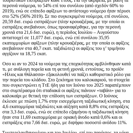
τουριστικών εισπράξεων κάθε έτους. Για την ακρίβεια, με βάση τα
περσινά νούμερα, το 54% επί του συνόλου (από σχεδόν 60% το
2019), ενώ σε επίπεδο αφίξεων το αντίστοιχο νούμερο ήταν πέρυσι
στο 52% (56% 2019). Σε πιο συγκεκριμένα νούμερα, επί συνόλου,
20,59 δισ. ευρώ εισπράξεων (πλην κρουαζιέρας, με την οποία οι
εισπράξεις ανεβαίνουν, όπως προαναφέρθηκε, για την περσινή
χρονιά στα 21,6 δισ. ευρώ), η περίοδος Ιουλίου – Αυγούστου
αντιστοιχεί σε 11,077 δισ. ευρώ, ενώ επί συνόλου 35,95
εκατομμυρίων αφίξεων (πλην κρουαζιέρας, με την οποία οι αφίξεις
ανεβαίνουν στα 40,7 εκατ. ταξιδιώτες) οι αφίξεις του γ’ τριμήνου
αγγίζουν τα 18,75 εκατ.
Οσο κι αν το 2024 τα νούμερα της εποχικότητας αμβλύνθηκαν κατά
τι, με ανάλογη πορεία και τη φετινή χρονιά, εντούτοις, το προϊόν
«Ηλιος και Θάλασσα» εξακολουθεί να παίζει καθοριστικό ρόλο για
την πορεία του κλάδου. Στο ξεκίνημα του καλοκαιριού, τα στοιχεία
που συγκεντρώνει η ΤτΕ ήδη για τον Ιούνιο του 2025 παραπέμπουν
στο συμπέρασμα ότι σταδιακά οι αφίξεις πιάνουν «ταβάνι» για το
καλοκαίρι με θετική την επίδοση των εισπράξεων. Ο Ιούνιος
έκλεισε με πτώση 1,7% στην εισερχόμενη ταξιδιωτική κίνηση, στα
4,6 εκατομμύρια ταξιδιώτες και αύξηση κατά 8,8% στις εισπράξεις
στα 3,3 δισ. ευρώ, ενώ σε επίπεδο εξαμήνου η ταξιδιωτική κίνηση
ήταν στα 11,69 εκατομμύρια με οριακή άνοδο κατά 0,6% και οι
εισπράξεις στα 7,66 δισ. ευρώ, με διψήφιο ποσοστό ανόδου 11%.
Συμπεριλαμβανομένου και του Ιουλίου, επί του παρόντος, τα μόνα