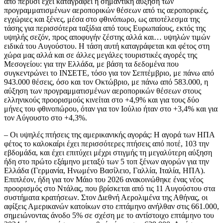
από πέρυσι έχει καταγραφεί η σημαντική αύξηση των
προγραμματισμένων αεροπορικών θέσεων από τις αεροπορικές,
εγχώριες και ξένες, μέσα στο φθινόπωρο, ως αποτέλεσμα της
τάσης για περισσότερα ταξίδια από τους Ευρωπαίους, εκτός της
υψηλής σεζόν, προς αποφυγήν ζέστης αλλά και… υψηλών τιμών
ειδικά του Αυγούστου. Η τάση αυτή καταγράφεται και φέτος στη
χώρα μας αλλά και σε άλλες μεγάλες τουριστικές αγορές της
Μεσογείου: για την Ελλάδα, με βάση τα δεδομένα που
συγκεντρώνει το ΙΝΣΕΤΕ, τόσο για τον Σεπτέμβριο, με πάνω από
943.000 θέσεις, όσο και τον Οκτώβριο, με πάνω από 583.000, η
αύξηση των προγραμματισμένων αεροπορικών θέσεων στους
ελληνικούς προορισμούς κινείται στο +4,9% και για τους δύο
μήνες του φθινοπώρου, όταν για τον Ιούλιο ήταν στο +3,4% και για
τον Αύγουστο στο +4,3%.
– Οι υψηλές πτήσεις της αμερικανικής αγοράς: Η αγορά των ΗΠΑ
φέτος το καλοκαίρι έχει περισσότερες πτήσεις από ποτέ, 103 την
εβδομάδα, και έχει επιτύχει μέχρι στιγμής τη μεγαλύτερη αύξηση
ήδη στο πρώτο εξάμηνο μεταξύ των 5 τοπ ξένων αγορών για την
Ελλάδα (Γερμανία, Ηνωμένο Βασίλειο, Γαλλία, Ιταλία, ΗΠΑ).
Επιπλέον, ήδη για τον Μάιο του 2026 ανακοινώθηκε ένας νέος
προορισμός στο Ντάλας, που βρίσκεται από τις 11 Αυγούστου στα
συστήματα κρατήσεων. Στον Διεθνή Αερολιμένα της Αθήνας, οι
αφίξεις Αμερικανών κατοίκων στο επτάμηνο ανήλθαν στις 661.000,
σημειώνοντας άνοδο 5% σε σχέση με το αντίστοιχο επτάμηνο του