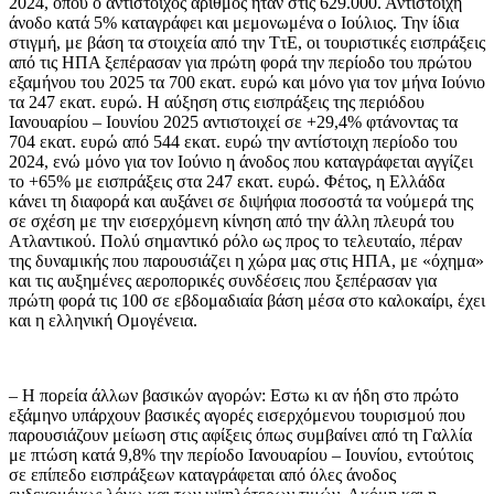
2024, όπου ο αντίστοιχος αριθμός ήταν στις 629.000. Αντίστοιχη
άνοδο κατά 5% καταγράφει και μεμονωμένα ο Ιούλιος. Την ίδια
στιγμή, με βάση τα στοιχεία από την ΤτΕ, οι τουριστικές εισπράξεις
από τις ΗΠΑ ξεπέρασαν για πρώτη φορά την περίοδο του πρώτου
εξαμήνου του 2025 τα 700 εκατ. ευρώ και μόνο για τον μήνα Ιούνιο
τα 247 εκατ. ευρώ. Η αύξηση στις εισπράξεις της περιόδου
Ιανουαρίου – Ιουνίου 2025 αντιστοιχεί σε +29,4% φτάνοντας τα
704 εκατ. ευρώ από 544 εκατ. ευρώ την αντίστοιχη περίοδο του
2024, ενώ μόνο για τον Ιούνιο η άνοδος που καταγράφεται αγγίζει
το +65% με εισπράξεις στα 247 εκατ. ευρώ. Φέτος, η Ελλάδα
κάνει τη διαφορά και αυξάνει σε διψήφια ποσοστά τα νούμερά της
σε σχέση με την εισερχόμενη κίνηση από την άλλη πλευρά του
Ατλαντικού. Πολύ σημαντικό ρόλο ως προς το τελευταίο, πέραν
της δυναμικής που παρουσιάζει η χώρα μας στις ΗΠΑ, με «όχημα»
και τις αυξημένες αεροπορικές συνδέσεις που ξεπέρασαν για
πρώτη φορά τις 100 σε εβδομαδιαία βάση μέσα στο καλοκαίρι, έχει
και η ελληνική Ομογένεια.
– Η πορεία άλλων βασικών αγορών: Εστω κι αν ήδη στο πρώτο
εξάμηνο υπάρχουν βασικές αγορές εισερχόμενου τουρισμού που
παρουσιάζουν μείωση στις αφίξεις όπως συμβαίνει από τη Γαλλία
με πτώση κατά 9,8% την περίοδο Ιανουαρίου – Ιουνίου, εντούτοις
σε επίπεδο εισπράξεων καταγράφεται από όλες άνοδος