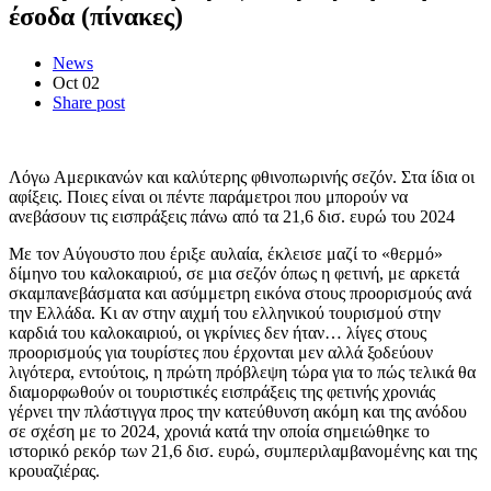
έσοδα (πίνακες)
News
Oct
02
Share post
Λόγω Αμερικανών και καλύτερης φθινοπωρινής σεζόν. Στα ίδια οι
αφίξεις. Ποιες είναι οι πέντε παράμετροι που μπορούν να
ανεβάσουν τις εισπράξεις πάνω από τα 21,6 δισ. ευρώ του 2024
Με τον Αύγουστο που έριξε αυλαία, έκλεισε μαζί το «θερμό»
δίμηνο του καλοκαιριού, σε μια σεζόν όπως η φετινή, με αρκετά
σκαμπανεβάσματα και ασύμμετρη εικόνα στους προορισμούς ανά
την Ελλάδα. Κι αν στην αιχμή του ελληνικού τουρισμού στην
καρδιά του καλοκαιριού, οι γκρίνιες δεν ήταν… λίγες στους
προορισμούς για τουρίστες που έρχονται μεν αλλά ξοδεύουν
λιγότερα, εντούτοις, η πρώτη πρόβλεψη τώρα για το πώς τελικά θα
διαμορφωθούν οι τουριστικές εισπράξεις της φετινής χρονιάς
γέρνει την πλάστιγγα προς την κατεύθυνση ακόμη και της ανόδου
σε σχέση με το 2024, χρονιά κατά την οποία σημειώθηκε το
ιστορικό ρεκόρ των 21,6 δισ. ευρώ, συμπεριλαμβανομένης και της
κρουαζιέρας.