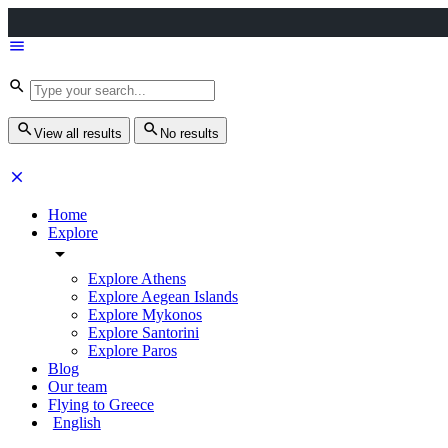
View all results
No results
Home
Explore
Explore Athens
Explore Aegean Islands
Explore Mykonos
Explore Santorini
Explore Paros
Blog
Our team
Flying to Greece
English