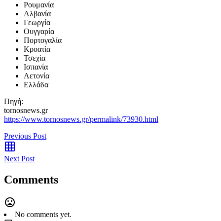
Ρουμανία
Αλβανία
Γεωργία
Ουγγαρία
Πορτογαλία
Κροατία
Τσεχία
Ισπανία
Λετονία
Ελλάδα
Πηγή:
tornosnews.gr
https://www.tornosnews.gr/permalink/73930.html
Previous Post
Next Post
Comments
No comments yet.