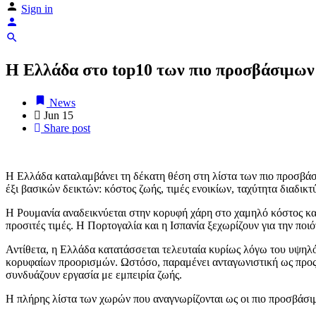
Sign in
Η Ελλάδα στο top10 των πιο προσβάσιμω
News
Jun
15
Share post
Η Ελλάδα καταλαμβάνει τη δέκατη θέση στη λίστα των πιο προσβά
έξι βασικών δεικτών: κόστος ζωής, τιμές ενοικίων, ταχύτητα διαδικτ
Η Ρουμανία αναδεικνύεται στην κορυφή χάρη στο χαμηλό κόστος και
προσιτές τιμές. Η Πορτογαλία και η Ισπανία ξεχωρίζουν για την ποι
Αντίθετα, η Ελλάδα κατατάσσεται τελευταία κυρίως λόγω του υψηλότ
κορυφαίων προορισμών. Ωστόσο, παραμένει ανταγωνιστική ως προς τη
συνδυάζουν εργασία με εμπειρία ζωής.
Η πλήρης λίστα των χωρών που αναγνωρίζονται ως οι πιο προσβάσιμ