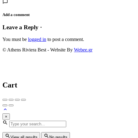
Add a comment
Leave a Reply ·
You must be
logged in
to post a comment.
© Athens Riviera Best - Website By
Webee.gr
Cart
×
View all results
No results